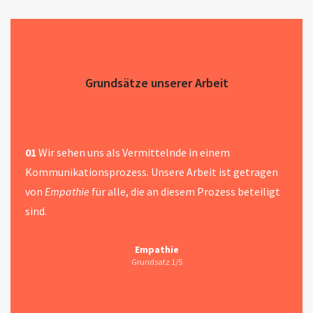
Grundsätze unserer Arbeit
02
Anspruch
ansprechend
04
01
03
Wir sehen uns als Vermittelnde in einem
05
Kommunikationsprozess. Unsere Arbeit ist getragen
Substanz
relevante
von
Empathie
für alle, die an diesem Prozess beteiligt
Wert
sind.
Empathie
Grundsatz 5/5
Grundsatz 1/5
Grundsatz 3/5
Grundatz 4/5
Grundsatz 2/5